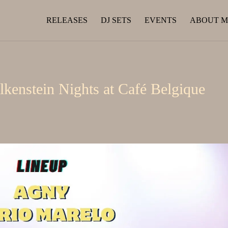
RELEASES
DJ SETS
EVENTS
ABOUT M
lkenstein Nights at Café Belgique