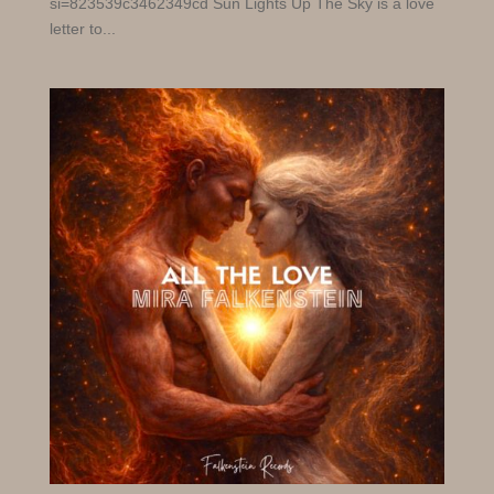
si=823539c3462349cd Sun Lights Up The Sky is a love
letter to...