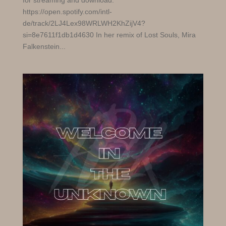
for streaming and download:
https://open.spotify.com/intl-
de/track/2LJ4Lex98WRLWH2KhZijV4?
si=8e7611f1db1d4630 In her remix of Lost Souls, Mira
Falkenstein...