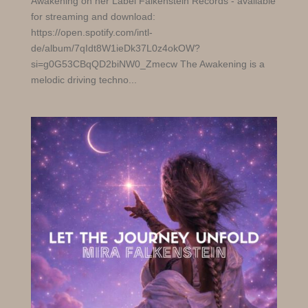
Awakening on her Label Falkenstein Records - available
for streaming and download:
https://open.spotify.com/intl-
de/album/7qIdt8W1ieDk37L0z4okOW?
si=g0G53CBqQD2biNW0_Zmecw The Awakening is a
melodic driving techno...