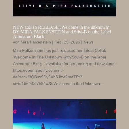
NEW Collab RELEASE ‚Welcome in the unknown‘
BY MIRA FALKENSTEIN and Stivi-B on the Label
Animarum Black
von
Mira Falkenstein
|
Feb. 25, 2026
|
News
Mira Falkenstein has just released her latest Collab
'Welcome In The Unknown’ with Stivi-B on the label
Animarum Black - available for streaming and download:
https://open.spotify.com/intl-
de/track/3QBux9Dy6Xh5Jbyf2maTPt?
si=fd1b6f40d7594c28 Welcome in the Unknown...