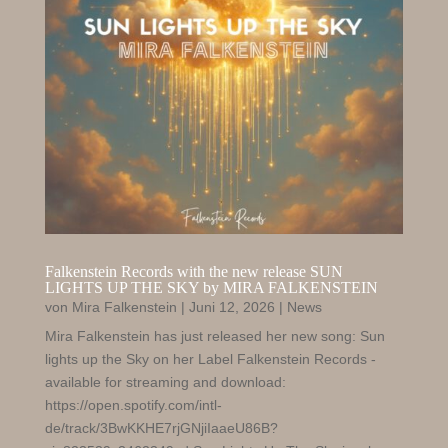
Falkenstein Records with the new release SUN
LIGHTS UP THE SKY by MIRA FALKENSTEIN
von
Mira Falkenstein
|
Juni 12, 2026
|
News
Mira Falkenstein has just released her new song: Sun
lights up the Sky on her Label Falkenstein Records -
available for streaming and download:
https://open.spotify.com/intl-
de/track/3BwKKHE7rjGNjiIaaeU86B?