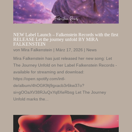
NEW Label Launch – Falkenstein Records with the first
RELEASE Let the journey unfold BY MIRA
FALKENSTEIN
von
Mira Falkenstein
|
März 17, 2026
|
News
Mira Falkenstein has just released her new song: Let
The Journey Unfold on her Label Falkenstein Records -
available for streaming and download:
https://open.spotify.com/intl-
de/album/4hOGK9tj9gxacb3r6kw37o?
si=gOOaXV38RJuQxYq8XeRbsg Let The Journey
Unfold marks the...