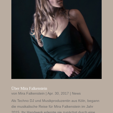
Über Mira Falkenstein
von
Mira Falkenstein
|
Apr. 30, 2017
|
News
Als Techno DJ und Musikproduzentin aus Köln, begann
die musikalische Reise für Mira Falkenstein im Jahr
2015. Ihr Handwerk erlernte sie zunächst durch eine