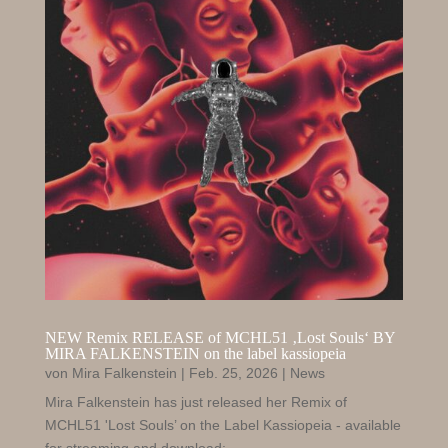
NEW Remix RELEASE of MCHL51 ‚Lost Souls‘ BY
MIRA FALKENSTEIN on the label kassiopeia
von
Mira Falkenstein
|
Feb. 25, 2026
|
News
Mira Falkenstein has just released her Remix of
MCHL51 'Lost Souls’ on the Label Kassiopeia - available