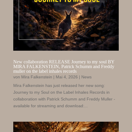
New collaboration RELEASE Journey to my soul BY
MIRA FALKENSTEIN
, Patrick
Schumm and Freddy
muller on the label inhales records
von
Mira Falkenstein
|
Mai 4, 2026
|
News
Mira Falkenstein has just released her new song:
Journey to my Soul on the Label Inhales Records in
collaboration with Patrick Schumm and Freddy Muller -
available for streaming and download:...